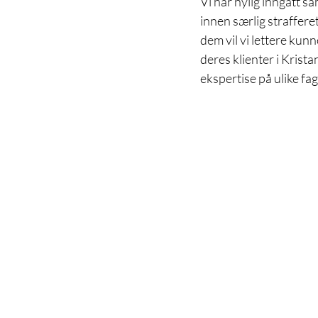
Vi har nylig inngått s
innen særlig straffer
dem vil vi lettere kunn
deres klienter i Krist
ekspertise på ulike fa