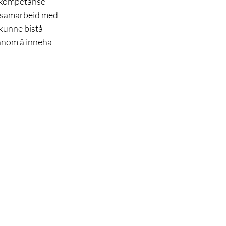
d kompetanse 
m samarbeid med 
 kunne bistå 
ennom å inneha 