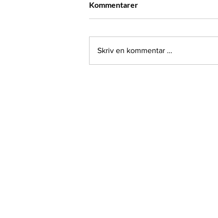
Kommentarer
Skriv en kommentar …
Regjeringsoppnevnt utvalg
om identitetsfastsettelse
KONTAKT
Post- og besøksadresse:
Henrik Wergelands gt. 11, 3. etg.
4612 Kristiansand
E-post:
post@bahus.no
Telefon:
38 02 11 11