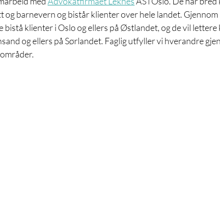
amarbeid med 
Advokatfirmaet Leknes
 AS i Oslo. De har bre
ett og barnevern og bistår klienter over hele landet. Gjenno
e bistå klienter i Oslo og ellers på Østlandet, og de vil lettere
ansand og ellers på Sørlandet. Faglig utfyller vi hverandre gj
gområder. 