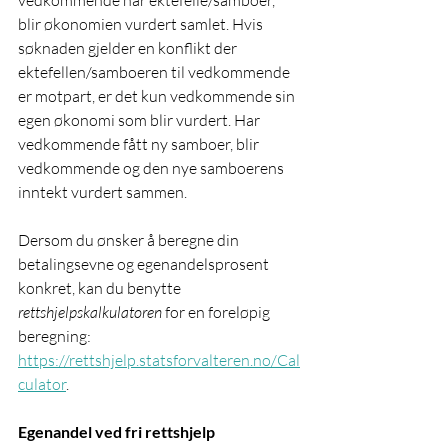
vedkommende har ektefelle/samboer, 
blir økonomien vurdert samlet. Hvis 
søknaden gjelder en konflikt der 
ektefellen/samboeren til vedkommende 
er motpart, er det kun vedkommende sin 
egen økonomi som blir vurdert. Har 
vedkommende fått ny samboer, blir 
vedkommende og den nye samboerens 
inntekt vurdert sammen.
Dersom du ønsker å beregne din 
betalingsevne og egenandelsprosent 
konkret, kan du benytte 
rettshjelpskalkulatoren 
for en foreløpig 
beregning: 
https://rettshjelp.statsforvalteren.no/Cal
culator
.
Egenandel ved fri rettshjelp