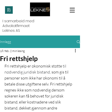
I samarbeid med
Advokatfirmaet
Leknes AS
Innlegg
18. feb.
2 min lesing
Fri rettshjelp
Fri rettshjelp er økonomisk støtte 
til 
nødvendig juridisk bistand, 
som gis til 
personer som ikke har økonomi til å 
betale disse utgiftene selv. Fri rettshjelp 
regnes ikke som nødvendig dersom 
søkeren kan få behovet for juridisk 
bistand, eller kostnadene ved slik 
bistand, dekket gjennom andre 