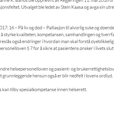
anne K. Bahus ble oppnevnt av Regjeringen 11. mai 2016 til å s
sjonsfeltet. Utvalget ble ledet av Stein Kaasa og avga sin utr
: 16 – På liv og død – Palliasjon til alvorlig syke og døende)
til å styrke kvaliteten, kompetansen, samhandlingen og tverrf
eslås også endringer i hvordan man skal forstå øyeblikkelig
sonelloven § 7 for å sikre at pasientens ønsker i livets slutt
endre helsepersonelloven og pasient- og brukerrettighetslove
 grunnleggende hensyn også er blir nedfelt i lovens ordlyd. 
kan tilby spesialkompetanse innen helserett.