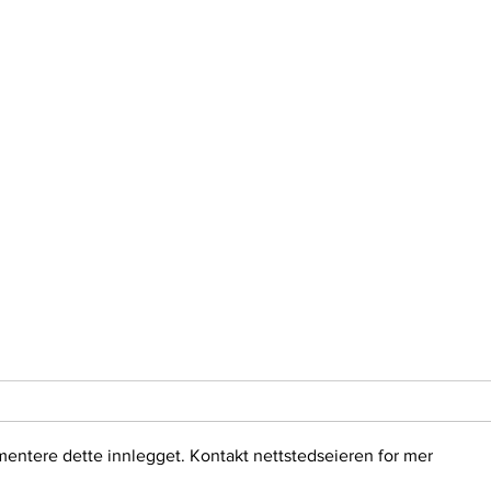
Fri r
Fri r
til n
gis ti
mentere dette innlegget. Kontakt nettstedseieren for mer
økono
selv. 