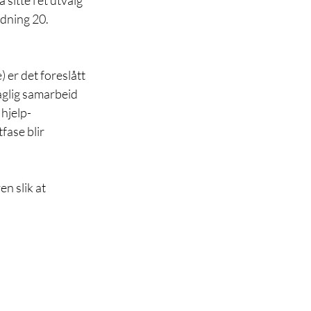
itte i et utvalg 
edning 20. 
 er det foreslått 
aglig samarbeid 
 hjelp-
fase blir 
n slik at 