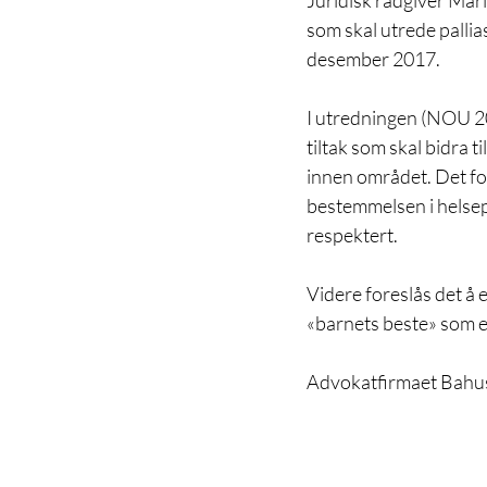
Juridisk rådgiver Mari
som skal utrede pallia
desember 2017. 
I utredningen (NOU 2017
tiltak som skal bidra 
innen området. Det for
bestemmelsen i helseper
respektert.
Videre foreslås det å 
«barnets beste» som et
Advokatfirmaet Bahus 