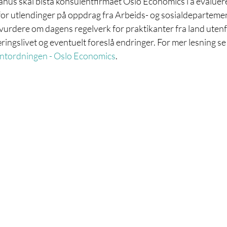
us skal bistå konsulentfirmaet Oslo Economics i å evaluer
or utlendinger på oppdrag fra Arbeids- og sosialdepartemen
vurdere om dagens regelverk for praktikanter fra land utenf
ingslivet og eventuelt foreslå endringer. For mer lesning se
antordningen - Oslo Economics
.