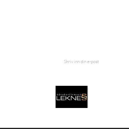
Siste nytt fra Advokatfirmaet Bahus:
I SAMARBEID MED
ADVOKATFIRMAET
LEKNES AS