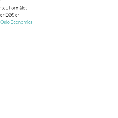
e 
tet. Formålet 
or EØS er 
 
Oslo Economics 