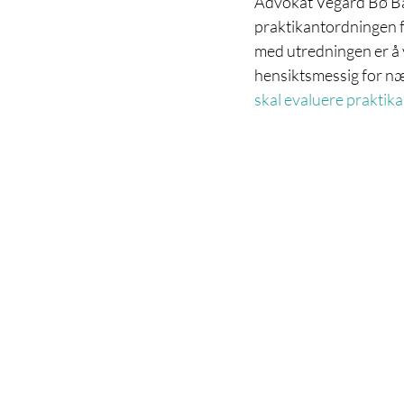
Advokat Vegard Bø Bah
praktikantordningen f
med utredningen er å 
hensiktsmessig for nær
skal evaluere praktik