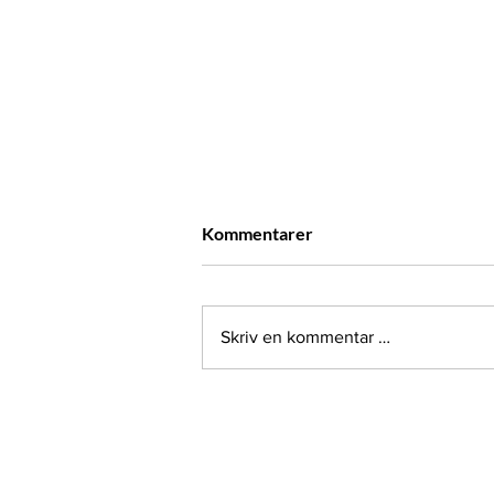
Kommentarer
Skriv en kommentar …
Regjeringsoppnevnt utvalg
om identitetsfastsettelse