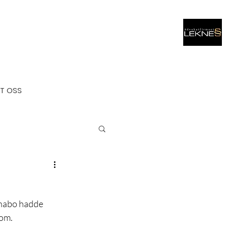
T OSS
 nabo hadde 
dom.