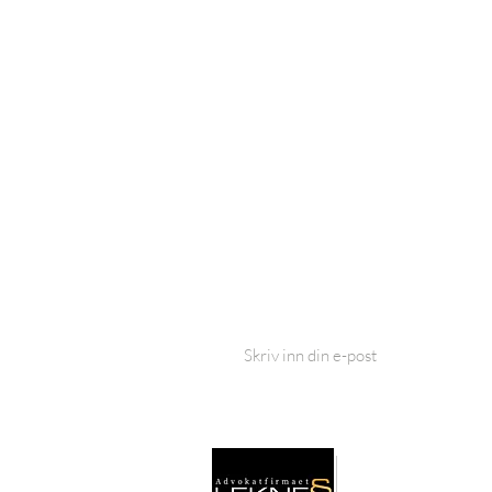
Siste nytt fra Advokatfirmaet Bahus:
I SAMARBEID MED