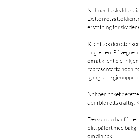
Naboen beskyldte klie
Dette motsatte klient 
erstatning for skadene,
Klient tok deretter ko
tingretten. På vegne 
om at klient ble frikje
representerte noen neg
igangsette gjenopprett
Naboen anket deretter
dom ble rettskraftig. K
Dersom du har fått et 
blitt påført med bakgr
om din sak.