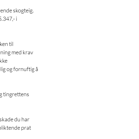
ende skogteig. 
.347,- i 
en til 
vning med krav 
kke 
ig og fornuftig å 
 tingrettens 
 skade du har 
pliktende prat 