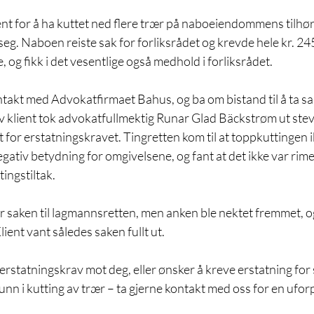
nt for å ha kuttet ned flere trær på naboeiendommens tilhør
seg. Naboen reiste sak for forliksrådet og krevde hele kr. 245
 og fikk i det vesentlige også medhold i forliksrådet.
ntakt med Advokatfirmaet Bahus, og ba om bistand til å ta sak
av klient tok advokatfullmektig Runar Glad Bäckstrøm ut ste
nt for erstatningskravet. Tingretten kom til at toppkuttingen i
ativ betydning for omgivelsene, og fant at det ikke var rimel
ingstiltak. 
 saken til lagmannsretten, men anken ble nektet fremmet, og
lient vant således saken fullt ut.
erstatningskrav mot deg, eller ønsker å kreve erstatning for
unn i kutting av trær – ta gjerne kontakt med oss for en ufor